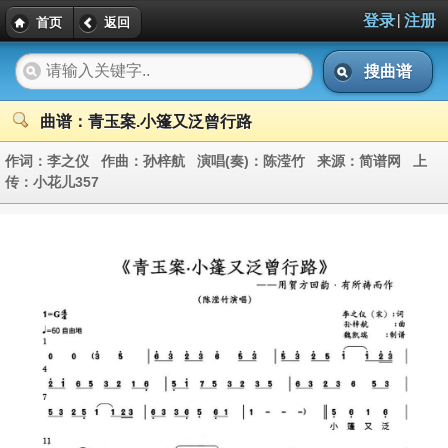
|
登录
注册
首页
返回
搜曲谱
曲谱：青玉案.小篷又泛曾行路
作词：
李之仪
作曲：
孙梓航
演唱(奏)：
陈滢竹
来源：
简谱网
上
传：
小花儿357