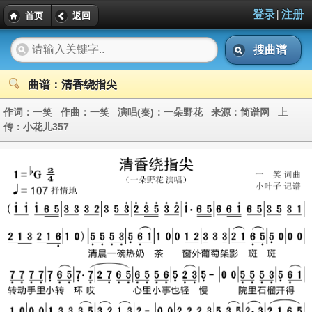
|
登录
注册
首页
返回
搜曲谱
曲谱：清香绕指尖
作词：
一笑
作曲：
一笑
演唱(奏)：
一朵野花
来源：
简谱网
上
传：
小花儿357