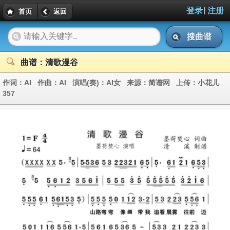
|
登录
注册
首页
返回
搜曲谱
曲谱：清歌漫谷
作词：
AI
作曲：
AI
演唱(奏)：
AI女
来源：
简谱网
上传：
小花儿
357