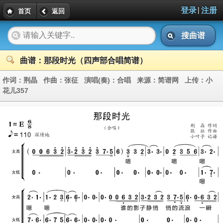
|
登录
注册
首页
返回
搜曲谱
曲谱：那段时光（四声部合唱简谱）
作词：
荆晶
作曲：
张征
演唱(奏)：
合唱
来源：
简谱网
上传：
小
花儿357