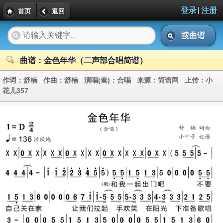
|
登录
注册
首页
返回
搜曲谱
曲谱：金色年华（二声部合唱简谱）
作词：
舒楠
作曲：
舒楠
演唱(奏)：
合唱
来源：
简谱网
上传：
小
花儿357