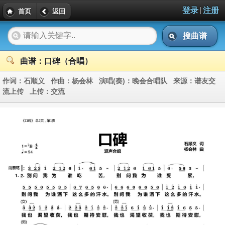
|
登录
注册
首页
返回
搜曲谱
曲谱：口碑（合唱）
作词：
石顺义
作曲：
杨会林
演唱(奏)：
晚会合唱队
来源：
谱友交
流上传
上传：
交流