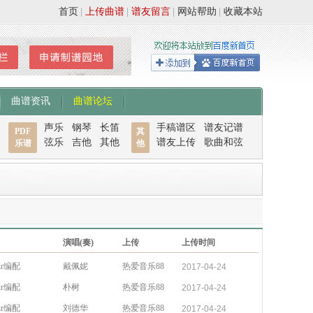
首页
|
上传曲谱
|
谱友留言
|
网站帮助
|
收藏本站
曲谱资讯
曲谱论坛
声乐
钢琴
长笛
手稿谱区
谱友记谱
PDF
其
弦乐
吉他
其他
谱友上传
歌曲和弦
乐谱
他
演唱(奏)
上传
上传时间
ir编配
戴佩妮
热爱音乐88
2017-04-24
ir编配
朴树
热爱音乐88
2017-04-24
ir编配
刘德华
热爱音乐88
2017-04-24