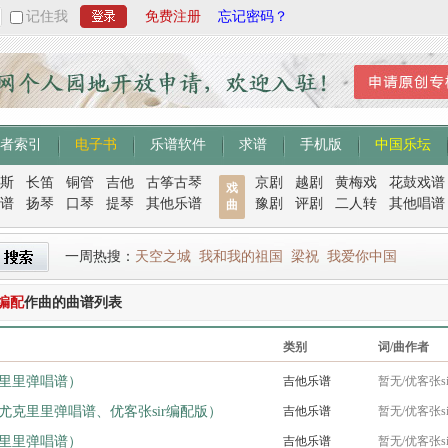
记住我
免费注册
忘记密码？
者索引
电子书
乐谱软件
求谱
手机版
中国乐坛
斯
长笛
铜管
吉他
古筝古琴
京剧
越剧
黄梅戏
花鼓戏谱
戏
谱
扬琴
口琴
提琴
其他乐谱
豫剧
评剧
二人转
其他唱谱
曲
一周热搜：
天空之城
我和我的祖国
梁祝
我爱你中国
R编配
作曲的曲谱列表
类别
词/曲作者
里里弹唱谱）
吉他乐谱
暂无/优客张s
尤克里里弹唱谱、优客张sir编配版）
吉他乐谱
暂无/优客张s
里里弹唱谱）
吉他乐谱
暂无/优客张s