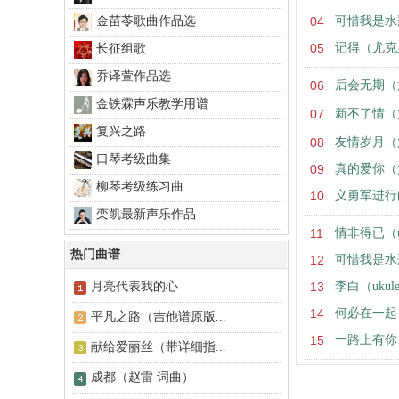
金苗苓歌曲作品选
04
可惜我是水
05
记得（尤克
长征组歌
乔译萱作品选
06
后会无期（
金铁霖声乐教学用谱
07
新不了情（
复兴之路
08
友情岁月（
口琴考级曲集
09
真的爱你（
柳琴考级练习曲
10
义勇军进行
栾凯最新声乐作品
11
情非得已（uk
热门曲谱
12
可惜我是水瓶
月亮代表我的心
13
李白（ukul
14
何必在一起（u
平凡之路（吉他谱原版...
15
一路上有你
献给爱丽丝（带详细指...
成都（赵雷 词曲）