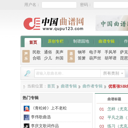
用户名：
密码：
原创专栏
制谱园地
曲谱专辑
作
首页
民歌
通俗
美声
钢琴
电子琴
手风琴
萨克
声
器
合唱
少儿
外国
笛箫
葫芦丝
胡琴谱
琵琶
乐
乐
所有类别
当前位置：
首页
曲谱专辑
曲作者专辑
优客张SI
热门专辑
曲谱标题
《青松岭》上不老松
01
怎样（尤克
李伟歌曲选
02
平凡之路（
李庆文歌词作品
03
练习（尤克