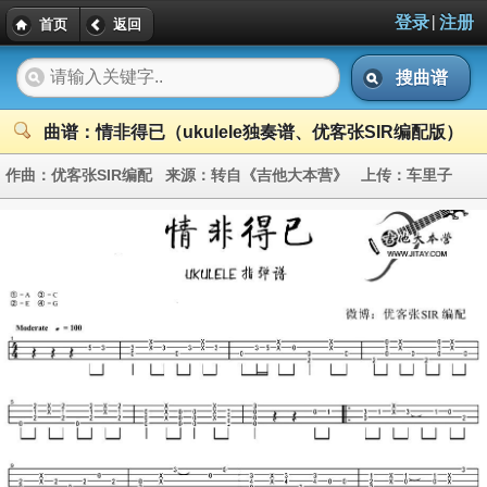
|
登录
注册
首页
返回
搜曲谱
曲谱：情非得已（ukulele独奏谱、优客张SIR编配版）
作曲：
优客张SIR编配
来源：
转自《吉他大本营》
上传：
车里子