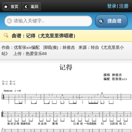
|
登录
注册
首页
返回
搜曲谱
曲谱：记得（尤克里里弹唱谱）
作曲：
优客张sir编配
演唱(奏)：
林俊杰
来源：
转自《尤克里里小
站》
上传：
热爱音乐88