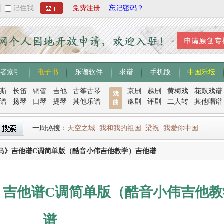
记住我
免费注册
忘记密码？
者索引
电子书
乐谱软件
求谱
手机版
中国乐坛
斯
长笛
铜管
吉他
古筝古琴
京剧
越剧
黄梅戏
花鼓戏谱
戏
谱
扬琴
口琴
提琴
其他乐谱
豫剧
评剧
二人转
其他唱谱
曲
一周热搜：
天空之城
我和我的祖国
梁祝
我爱你中国
马》吉他谱C调简单版（酷音小伟吉他教学）吉他谱
》吉他谱C调简单版（酷音小伟吉他教
谱