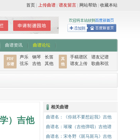
首页
|
上传曲谱
|
谱友留言
|
网站帮助
|
收藏本站
曲谱资讯
曲谱论坛
声乐
钢琴
长笛
手稿谱区
谱友记谱
PDF
其
弦乐
吉他
其他
谱友上传
歌曲和弦
乐谱
他
相关曲谱
曲谱名：《你就不要想起我》吉他
学）吉他
谱C调简单版吉他谱
曲谱名：璀璨（吉他弹唱）吉他谱
曲谱名：宋冬野《斑马斑马》吉他