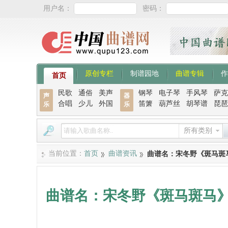
用户名：
密码：
原创专栏
制谱园地
曲谱专辑
作
首页
民歌
通俗
美声
钢琴
电子琴
手风琴
萨克
声
器
合唱
少儿
外国
笛箫
葫芦丝
胡琴谱
琵琶
乐
乐
所有类别
当前位置：
首页
曲谱资讯
曲谱名：宋冬野《斑马斑
曲谱名：宋冬野《斑马斑马