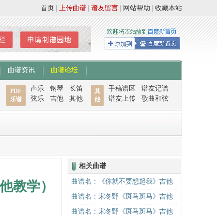
首页
|
上传曲谱
|
谱友留言
|
网站帮助
|
收藏本站
曲谱资讯
曲谱论坛
声乐
钢琴
长笛
手稿谱区
谱友记谱
PDF
其
弦乐
吉他
其他
谱友上传
歌曲和弦
乐谱
他
相关曲谱
曲谱名：《你就不要想起我》吉他
他教学）
谱C调简单版吉他谱
曲谱名：宋冬野《斑马斑马》吉他
谱C调简单版（酷音小伟吉他教学）
曲谱名：宋冬野《斑马斑马》吉他