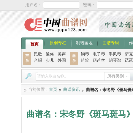
用户名：
密码：
原创专栏
制谱园地
曲谱专辑
作
首页
民歌
通俗
美声
钢琴
电子琴
手风琴
萨克
声
器
合唱
少儿
外国
笛箫
葫芦丝
胡琴谱
琵琶
乐
乐
所有类别
当前位置：
首页
曲谱资讯
曲谱名：宋冬野《斑马斑
曲谱名：宋冬野《斑马斑马