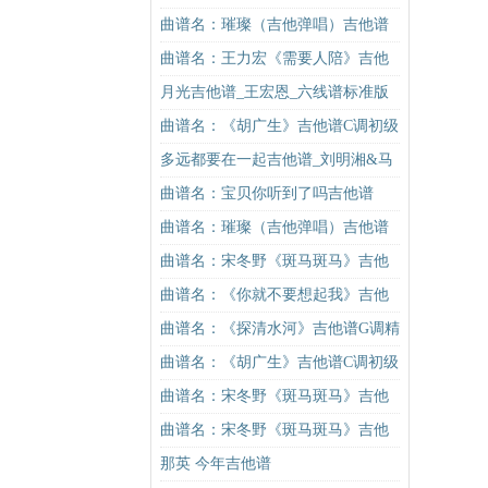
的活力！
曲谱名：璀璨（吉他弹唱）吉他谱
曲谱名：王力宏《需要人陪》吉他
谱C调原版（酷音小伟吉他教学）吉
月光吉他谱_王宏恩_六线谱标准版
他谱
曲谱名：《胡广生》吉他谱C调初级
进阶版（酷音小伟吉他弹唱教学）
多远都要在一起吉他谱_刘明湘&马
吉他谱
叔叔_图片谱标准版
曲谱名：宝贝你听到了吗吉他谱
曲谱名：璀璨（吉他弹唱）吉他谱
曲谱名：宋冬野《斑马斑马》吉他
谱C调简单版（酷音小伟吉他教学）
曲谱名：《你就不要想起我》吉他
吉他谱
谱C调简单版吉他谱
曲谱名：《探清水河》吉他谱G调精
华版 摩登兄弟 高音教编配吉他谱
曲谱名：《胡广生》吉他谱C调初级
进阶版（酷音小伟吉他弹唱教学）
曲谱名：宋冬野《斑马斑马》吉他
吉他谱
谱C调简单版（酷音小伟吉他教学）
曲谱名：宋冬野《斑马斑马》吉他
吉他谱
谱C调简单版（酷音小伟吉他教学）
那英 今年吉他谱