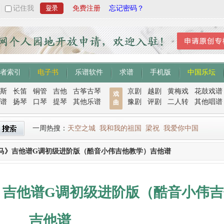
记住我
免费注册
忘记密码？
者索引
电子书
乐谱软件
求谱
手机版
中国乐坛
斯
长笛
铜管
吉他
古筝古琴
京剧
越剧
黄梅戏
花鼓戏谱
戏
谱
扬琴
口琴
提琴
其他乐谱
豫剧
评剧
二人转
其他唱谱
曲
一周热搜：
天空之城
我和我的祖国
梁祝
我爱你中国
马》吉他谱G调初级进阶版（酷音小伟吉他教学）吉他谱
》吉他谱G调初级进阶版（酷音小伟吉
吉他谱