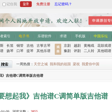
记住我
免费注册
忘记密码？
者索引
电子书
乐谱软件
求谱
手机版
中国乐坛
斯
长笛
铜管
吉他
古筝古琴
京剧
越剧
黄梅戏
花鼓戏谱
戏
谱
扬琴
口琴
提琴
其他乐谱
豫剧
评剧
二人转
其他唱谱
曲
一周热搜：
天空之城
我和我的祖国
梁祝
我爱你中国
我》吉他谱C调简单版吉他谱
要想起我》吉他谱C调简单版吉他谱
-04-09
浏览次数：
3855