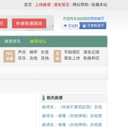
首页
|
上传曲谱
|
谱友留言
|
网站帮助
|
收藏本站
曲谱资讯
曲谱论坛
声乐
钢琴
长笛
手稿谱区
谱友记谱
PDF
其
弦乐
吉他
其他
谱友上传
歌曲和弦
乐谱
他
相关曲谱
曲谱名：《你就不要想起我》吉他
谱C调简单版吉他谱
曲谱名：璀璨（吉他弹唱）吉他谱
曲谱名：璀璨（吉他弹唱）吉他谱