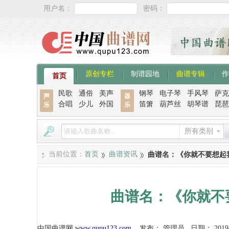
用户名：
密码：
原创专栏
制谱园地
曲谱专辑
作
首页
民歌
通俗
美声
钢琴
电子琴
手风琴
萨克
声
器
合唱
少儿
外国
笛箫
葫芦丝
胡琴谱
琵琶
乐
乐
所有类别
当前位置：
首页
曲谱资讯
曲谱名：《你就不要想起
曲谱名：《你就不
中国曲谱网
www.qupu123.com
发布：
管理员
日期：
2019