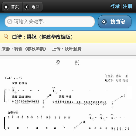
|
登录
注册
首页
返回
搜曲谱
曲谱：梁祝（赵建华改编版）
来源：
转自《春秋琴韵》
上传：
秋叶起舞