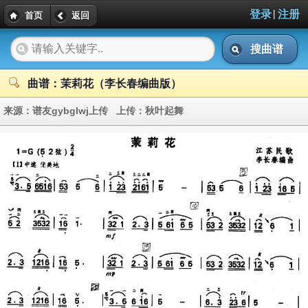
|
登录
注册
首页
返回
搜曲谱
曲谱：茉莉花（李长春编曲版）
来源：
谱友gybglwj上传
上传：
秋叶起舞