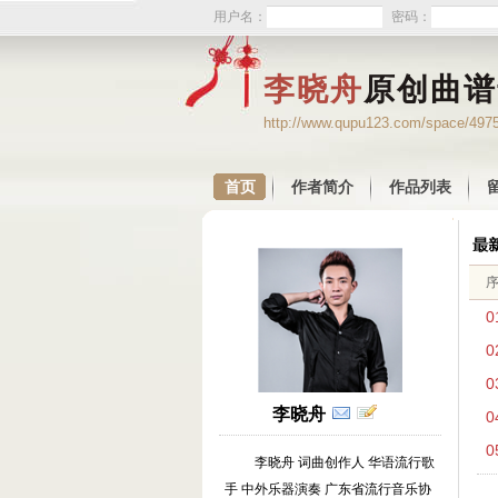
用户名：
密码：
李晓舟
原创曲谱
http://www.qupu123.com/space/497
首页
作者简介
作品列表
0
0
0
李晓舟
0
0
李晓舟 词曲创作人 华语流行歌
手 中外乐器演奏 广东省流行音乐协