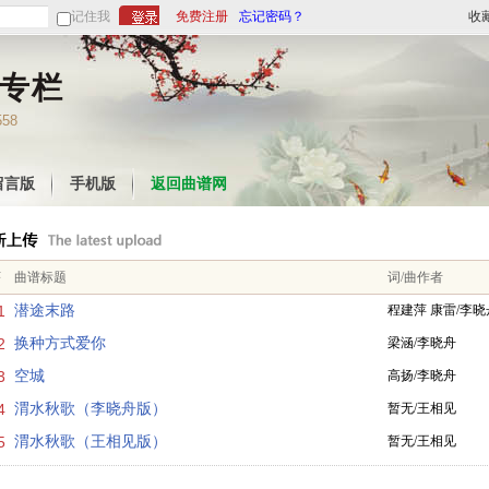
记住我
免费注册
忘记密码？
收
专栏
558
留言版
手机版
返回曲谱网
序
曲谱标题
词/曲作者
1
潜途末路
程建萍 康雷/李晓
2
换种方式爱你
梁涵/李晓舟
3
空城
高扬/李晓舟
4
渭水秋歌（李晓舟版）
暂无/王相见
5
渭水秋歌（王相见版）
暂无/王相见