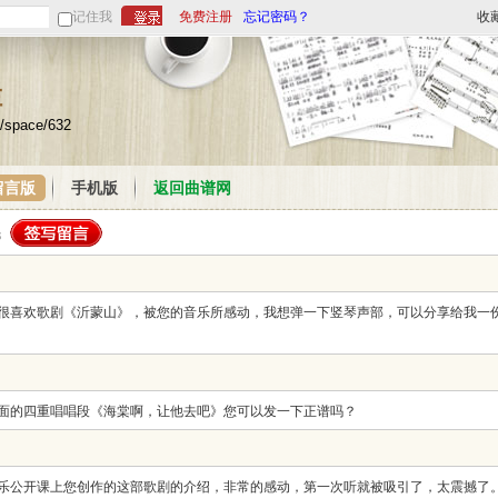
记住我
免费注册
忘记密码？
收
栏
/space/632
留言版
手机版
返回曲谱网
很喜欢歌剧《沂蒙山》，被您的音乐所感动，我想弹一下竖琴声部，可以分享给我一
面的四重唱唱段《海棠啊，让他去吧》您可以发一下正谱吗？
乐公开课上您创作的这部歌剧的介绍，非常的感动，第一次听就被吸引了，太震撼了