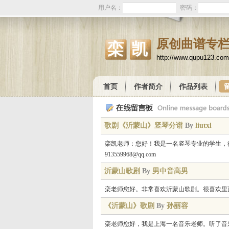
用户名：
密码：
原创曲谱专
栾凯
http://www.qupu123.com
首页
作者简介
作品列表
歌剧《沂蒙山》竖琴分谱
By
liutxl
栾凯老师：您好！我是一名竖琴专业的学生，
913559968@qq.com
沂蒙山歌剧
By
男中音高男
栾老师您好。非常喜欢沂蒙山歌剧。很喜欢里
《沂蒙山》歌剧
By
孙丽容
栾老师您好，我是上海一名音乐老师。听了音