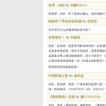
老师，你好
By
祝豪950125
栾老师，你好，听了您的沂蒙山，成功地吸引
刚刚听了男高音咏叹调
By
老西安
音乐语言怎么好像美国的音乐剧？
老师您好！
By
刘杨亚
您好，栾老师！我是贵州黔东南州的一名普通
也真是奇怪的很，现在才知道您，我觉得我的
品很多在网上都没能搜索到，我今天听到了《
以请问栾老师您能发一份《向着太阳的誓言》
希望得到栾老师的回复！
中国药检之歌
By
食药监
你好，栾老师，我是一个基层食药监部门的，
谢！联系电话：15934570555 QQ：85822527
《通俗歌曲》征稿
By
娜1176643358
您好，我是《通俗歌曲》编辑部的，《通俗歌曲》属