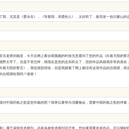
了我，尤其是《爱永在》，《等着我，亲爱的人》，太好听了，能否发一份沂蒙山的
音乐老师刘杨亚，今天在网上看合唱视频的时候无意看到了您的作品《向着天阳的誓
视野太窄了。但是不管怎样，我现在是您的忠实听众了，您的作品风格我非常的喜欢
向着天阳的誓言》，我也很想排练，但是我搜索了网上都没有这首作品的合唱谱，然
的合唱谱给我吗？谢谢！
请问中国药检之歌是您作曲的吧？我单位要举办消夏晚会，需要中国药检之歌的伴奏
于省级学术期刊。还有多种学术期刊可代发。您如果需要发表作品，可以随时联系我， 电话：15