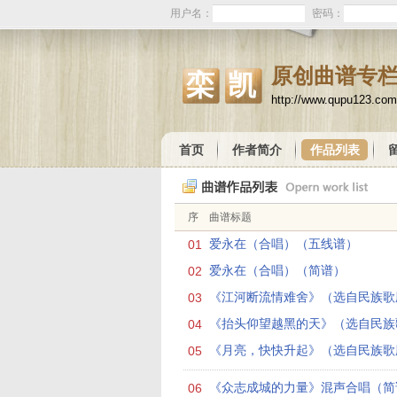
用户名：
密码：
原创曲谱专
栾凯
http://www.qupu123.com
首页
作者简介
作品列表
序
曲谱标题
01
爱永在（合唱）（五线谱）
02
爱永在（合唱）（简谱）
03
《江河断流情难舍》（选自民族歌剧
04
《抬头仰望越黑的天》（选自民族歌
05
《月亮，快快升起》（选自民族歌剧
06
《众志成城的力量》混声合唱（简