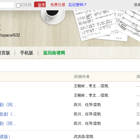
记住我
免费注册
忘记密码？
收
栏
/space/632
留言版
手机版
返回曲谱网
词/曲作者
演
王晓岭，李文…/栾凯
—
王晓岭，李文…/栾凯
—
《同...
田川、任萍/栾凯
王
剧《...
田川、任萍/栾凯
王
《同...
田川、任萍/栾凯
蒋
谱版）
武洪昌/栾凯
天