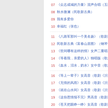
07
《众志成城的力量》混声合唱（五线
08
秋水微澜（民歌新古典）
09
我有多爱你
10
幸福红（张也）
11
《八路军那叫一个美名扬》（歌剧《
12
民歌新古典《富春山居图》（钢琴伴
13
《世间哪有这样的情》女声二重唱（
14
《等着我，亲爱的人》独唱版（歌剧
15
《血水，泪水，奶水》女中音（歌剧
16
《等上一辈子》女高音（歌剧《沂蒙
17
《无情的风雨》女高音（歌剧《沂蒙
18
《就在山水间》女高音（歌剧《沂蒙
19
《这份恩情报不完》男高音（歌剧《
20
《苍天把眼睁一睁》女高音（歌剧《