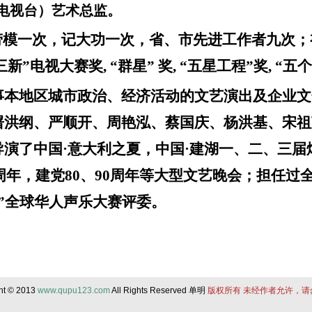
电视台）艺术总监。
劳模一次，记大功一次，省、市先进工作者九次；
三新”电视大赛奖
,
“群星” 奖
,
“五星工程”奖
,
“五
事本地区城市政治、经济活动的文艺演出及企业文
屠洪纲、严顺开、周艳泓、蔡国庆、杨洪基、宋祖
演了中国·意大利之夏，中国·建湖一、二、三届
周年，建党
80
、
90
周年等大型文艺晚会；担任过
”
全球华人声乐大赛
评委。
ht © 2013
www.qupu123.com
All Rights Reserved 单明
版权所有 未经作者允许，请