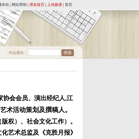
藏本站
|
网站帮助
|
谱友留言
|
上传曲谱
|
首页
作品查找：
家协会会员、演出经纪人
,
江
、
活动策划及撰稿人。
艺术
（版权）、社会文化工作）。
文化艺术总监及《克胜月报》