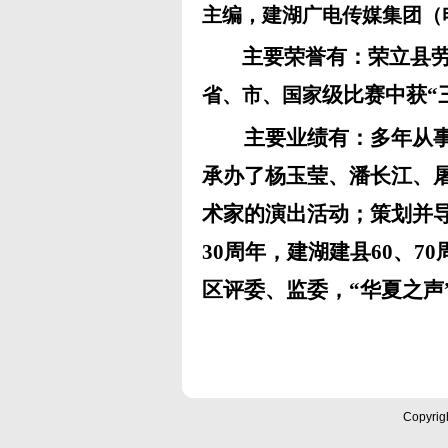
主编，建湖广电传媒集团（
主要荣誉有：
荣立县
级比赛中获“
省、市、国家
主要业绩有：
多年从
承办了杨玉莹、潘长江、
术家的演出活动；策划并导
30
周年，建湖建县
60
、
70
区评委、监委，
“
华夏之声
Copyrig