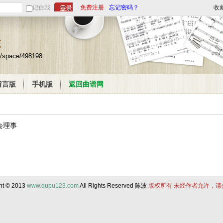
记住我
免费注册
忘记密码？
收
栏
m/space/498198
留言版
手机版
返回曲谱网
会理事
ht © 2013
www.qupu123.com
All Rights Reserved 陈波
版权所有 未经作者允许，请