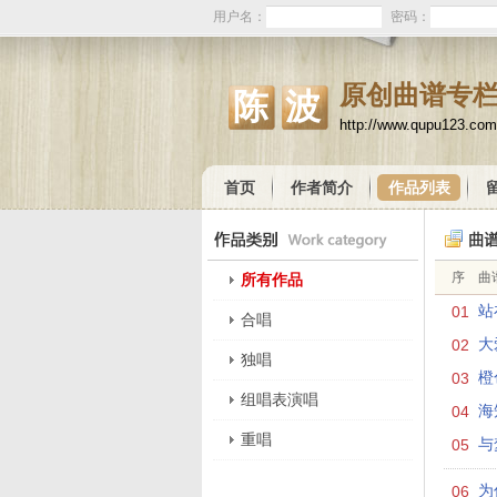
用户名：
密码：
原创曲谱专
陈波
http://www.qupu123.co
首页
作者简介
作品列表
序
曲
所有作品
01
站
合唱
02
大
独唱
03
橙
组唱表演唱
04
海
重唱
05
与
06
为