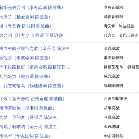
着阳光去台州（李有焱词 陈波曲）
李有焱/陈波
天来了（杨爱香词 陈波曲）
杨爱香/陈波
板（青又青 陈波词 陈波曲）
青又青、陈波/陈波
力台州（叶方义 金丹词 王昌沪 陈...
叶方义、金丹/王昌
桥农村商业银行之歌（金丹词 陈波曲...
金丹/陈波
乡他乡（李友焱词 陈波曲）
李友焱/陈波
个不说路桥好（童声合唱 路桥莲花 ...
路桥莲花 陈…/路桥莲
朽的魅力（鲍方词 陈波曲）
鲍方/陈波
，我在蛇蟠岛（钱建隆词 陈波曲）
钱建隆/陈波
字歌（童声合唱 台州童谣 陈波曲）
台州童谣/陈波
用湖笔画你（胡琳词 陈波曲）
胡琳/陈波
的梦，你的梦（马强词 陈波曲）
马强/陈波
梅熟了啊呐呐（金丹词 陈波曲）
金丹/陈波
州风华（华友国词 陈波曲）
华友国/陈波