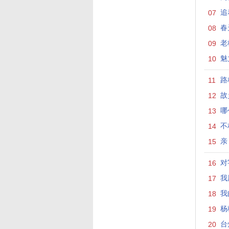
07
追
08
春
09
老
10
魅
11
路
12
故
13
哪
14
不
15
亲
16
对
17
我
18
我
19
杨
20
台