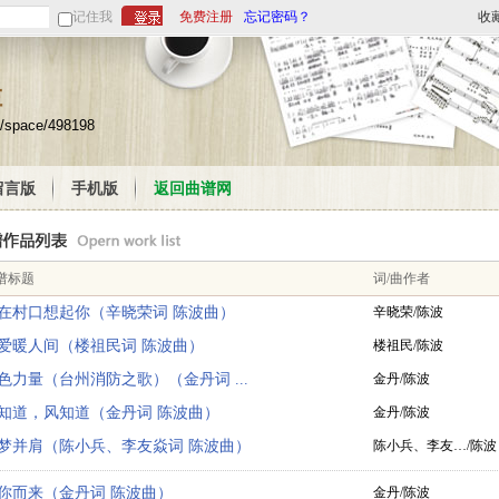
记住我
免费注册
忘记密码？
收
栏
m/space/498198
留言版
手机版
返回曲谱网
谱标题
词/曲作者
在村口想起你（辛晓荣词 陈波曲）
辛晓荣/陈波
爱暖人间（楼祖民词 陈波曲）
楼祖民/陈波
色力量（台州消防之歌）（金丹词 ...
金丹/陈波
知道，风知道（金丹词 陈波曲）
金丹/陈波
梦并肩（陈小兵、李友焱词 陈波曲）
陈小兵、李友…/陈波
你而来（金丹词 陈波曲）
金丹/陈波