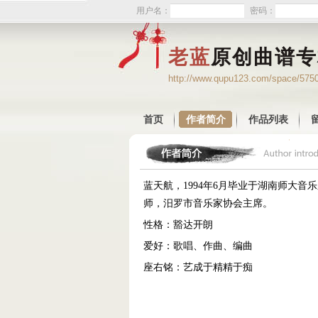
用户名：
密码：
老蓝
原创曲谱专
http://www.qupu123.com/space/575
首页
作者简介
作品列表
蓝天航，1994年6月毕业于湖南师大
师，汨罗市音乐家协会主席。
性格：豁达开朗
爱好：歌唱、作曲、编曲
座右铭：艺成于精精于痴