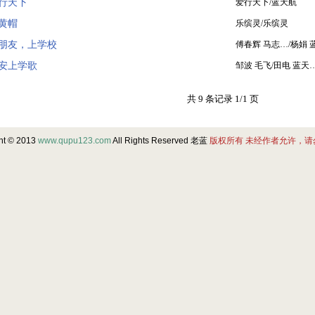
行天下
爱行天下/蓝天航
黄帽
乐缤灵/乐缤灵
朋友，上学校
傅春辉 马志…/杨娟 
安上学歌
邹波 毛飞/田电 蓝天
共 9 条记录 1/1 页
ht © 2013
www.qupu123.com
All Rights Reserved 老蓝
版权所有 未经作者允许，请