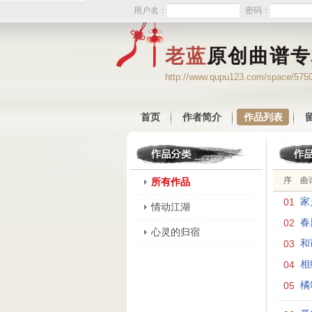
用户名：
密码：
老蓝
原创曲谱专
http://www.qupu123.com/space/575
首页
作者简介
作品列表
序
曲
所有作品
01
家
情动江湖
02
春
心灵的归宿
03
和
04
相
05
橘