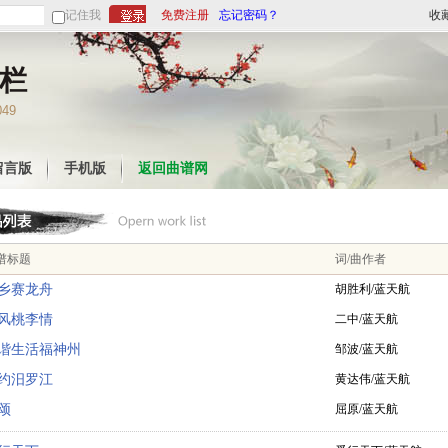
记住我
免费注册
忘记密码？
收
栏
049
留言版
手机版
返回曲谱网
谱标题
词/曲作者
乡赛龙舟
胡胜利/蓝天航
风桃李情
二中/蓝天航
谐生活福神州
邹波/蓝天航
约汨罗江
黄达伟/蓝天航
颂
屈原/蓝天航