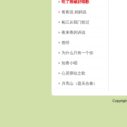
吃了辣椒好唱歌
爸爸说 妈妈说
柘江从我门前过
夜来香的诉说
曾经
为什么只有一个你
知青小唱
心灵驿站之歌
月亮山（器乐合奏）
Copyrigh