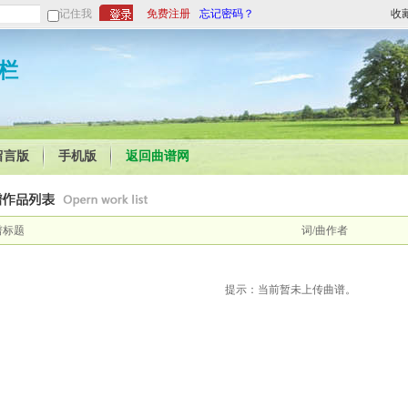
记住我
免费注册
忘记密码？
收
栏
留言版
手机版
返回曲谱网
谱标题
词/曲作者
提示：当前暂未上传曲谱。