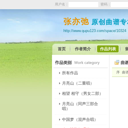
用户名：
密码：
张亦弛
原创曲谱专
http://www.qupu123.com/space/10324
首页
作者简介
作品列表
序
曲
所有作品
月亮山（二重唱）
相望 相守（男女二部）
月亮山（同声三部合
唱）
中国梦（混声合唱）