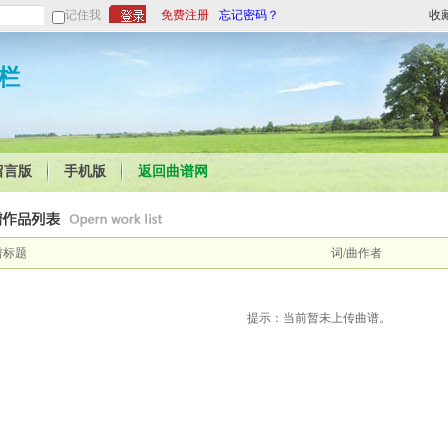
记住我
免费注册
忘记密码？
收
栏
留言版
手机版
返回曲谱网
谱标题
词/曲作者
提示：当前暂未上传曲谱。