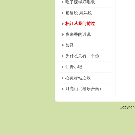
吃了辣椒好唱歌
爸爸说 妈妈说
柘江从我门前过
夜来香的诉说
曾经
为什么只有一个你
知青小唱
心灵驿站之歌
月亮山（器乐合奏）
Copyrigh