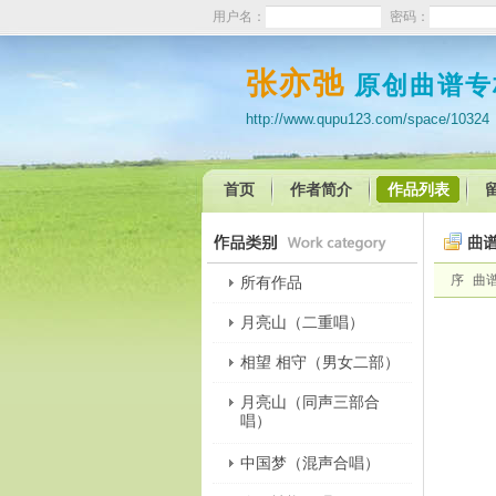
用户名：
密码：
张亦弛
原创曲谱专
http://www.qupu123.com/space/10324
首页
作者简介
作品列表
序
曲
所有作品
月亮山（二重唱）
相望 相守（男女二部）
月亮山（同声三部合
唱）
中国梦（混声合唱）