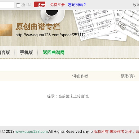
记住我
免费注册
忘记密码？
收
原创曲谱专栏
http://www.qupu123.com/space/257112
留言版
手机版
返回曲谱网
词/曲作者
演唱(奏)
提示：当前暂未上传曲谱。
ht © 2013
www.qupu123.com
All Rights Reserved shyjlb
版权所有 未经作者允许，