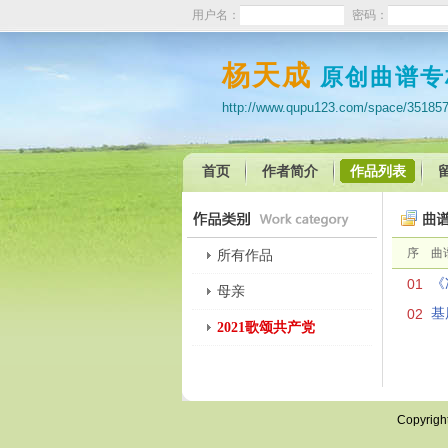
用户名：
密码：
杨天成
原创曲谱专
http://www.qupu123.com/space/35185
首页
作者简介
作品列表
序
曲
所有作品
01
《
母亲
02
基
2021歌颂共产党
Copyrigh