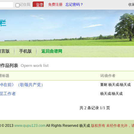
记住我
免费注册
忘记密码？
收
栏
7
留言版
手机版
返回曲谱网
谱标题
词/曲作者
冲在前》（歌颂共产党）
董耐 杨天成/杨天成
层工作者
杨天成/杨天成
共 2 条记录 1/1 页
t © 2013
www.qupu123.com
All Rights Reserved 杨天成
版权所有 未经作者允许，