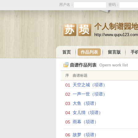
用户名：
密码：
个人制谱园
苏埙
http://www.qupu123.co
首页
作品列表
留言版
手
序
曲谱标题
01
天空之城（埙谱）
02
一声一世（埙谱）
03
大鱼（埙谱）
04
女儿情（埙谱）
05
雨幕（埙谱）
06
故梦（埙谱）