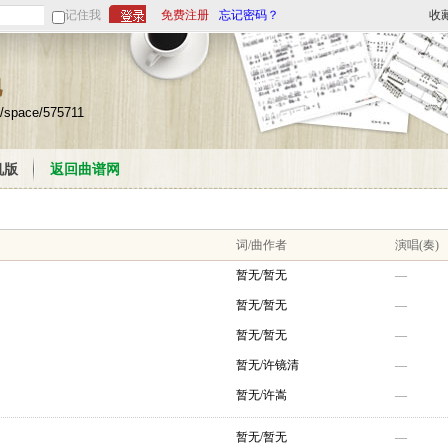
记住我
免费注册
忘记密码？
收
地
m/space/575711
机版
返回曲谱网
词/曲作者
演唱(奏)
暂无/暂无
—
暂无/暂无
—
暂无/暂无
—
暂无/许镜清
—
暂无/许嵩
—
暂无/暂无
—