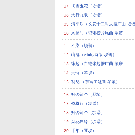
07
飞雪玉花（埙谱）
08
天行九歌（埙谱）
09
清平乐（长安十二时辰推广曲 埙谱.
10
风起时（琅琊榜片尾曲 埙谱）
11
不染（埙谱）
12
山鬼（winky诗版 埙谱）
13
缘起（白蛇缘起推广曲 埙谱）
14
无悔（琴埙）
15
初见 （东宫主题曲 琴埙）
16
知否知否（琴埙）
17
盗将行（埙谱）
18
知否知否（埙谱）
19
烟花易冷（埙谱）
20
千年（琴埙）