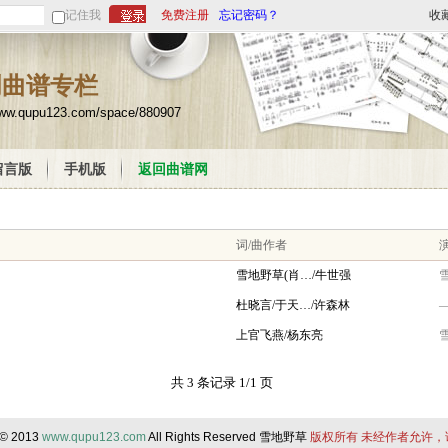
记住我
免费注册
忘记密码？
收
创曲谱专栏
www.qupu123.com/space/880907
留言版
手机版
返回曲谱网
词/曲作者
演
雪地野草(肖…/牛世强
杜晓言/于天…/许森林
上官飞燕/杨东亮
共 3 条记录 1/1 页
 © 2013
www.qupu123.com
All Rights Reserved 雪地野草
版权所有 未经作者允许，