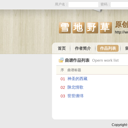
用户名：
密码：
原
雪地野草
http://
首页
作者简介
作品列表
序
曲谱标题
01
神圣的西藏
02
陕北情歌
03
世世缠绵
Copyright