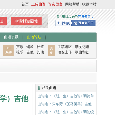
首页
|
上传曲谱
|
谱友留言
|
网站帮助
|
收藏本站
曲谱资讯
曲谱论坛
声乐
钢琴
长笛
手稿谱区
谱友记谱
PDF
其
弦乐
吉他
其他
谱友上传
歌曲和弦
乐谱
他
相关曲谱
曲谱名：《胡广生》吉他谱C调简单
学）吉他
版（酷音小伟吉他弹唱教学）吉他
曲谱名：宋冬野《斑马斑马》吉他
谱
谱C调简单版（酷音小伟吉他教学）
曲谱名：《胡广生》吉他谱C调初级