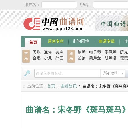
用户名：
密码：
原创专栏
制谱园地
曲谱专辑
作
首页
民歌
通俗
美声
钢琴
电子琴
手风琴
萨克
声
器
合唱
少儿
外国
笛箫
葫芦丝
胡琴谱
琵琶
乐
乐
所有类别
当前位置：
首页
曲谱资讯
曲谱名：宋冬野《斑马斑
曲谱名：宋冬野《斑马斑马