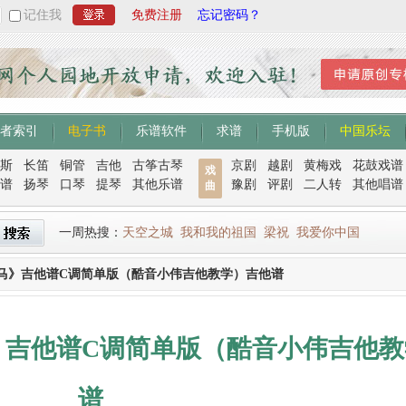
记住我
免费注册
忘记密码？
者索引
电子书
乐谱软件
求谱
手机版
中国乐坛
斯
长笛
铜管
吉他
古筝古琴
京剧
越剧
黄梅戏
花鼓戏谱
戏
谱
扬琴
口琴
提琴
其他乐谱
豫剧
评剧
二人转
其他唱谱
曲
一周热搜：
天空之城
我和我的祖国
梁祝
我爱你中国
马》吉他谱C调简单版（酷音小伟吉他教学）吉他谱
》吉他谱C调简单版（酷音小伟吉他教
谱