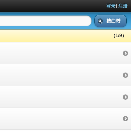
|
登录
注册
搜曲谱
（1/9）