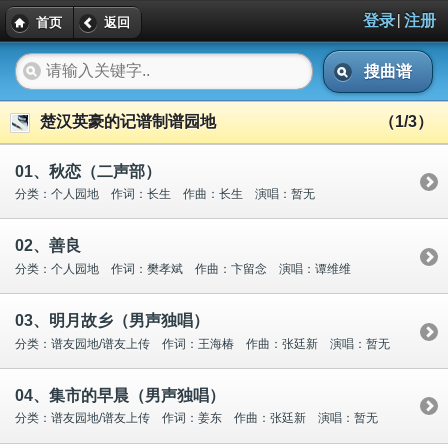
|
登录
注册
首页
返回
搜曲谱
楚汉英豪的记谱制谱园地
（1/3）
01、秋恋（二声部）
分类：个人园地 作词：长生 作曲：长生 演唱：暂无
02、善良
分类：个人园地 作词：樊孝斌 作曲：卞留念 演唱：谭维维
03、明月故乡（男声独唱）
分类：谱友园地/谱友上传 作词：王海椿 作曲：张廷新 演唱：暂无
04、集市的早晨（男声独唱）
分类：谱友园地/谱友上传 作词：姜东 作曲：张廷新 演唱：暂无