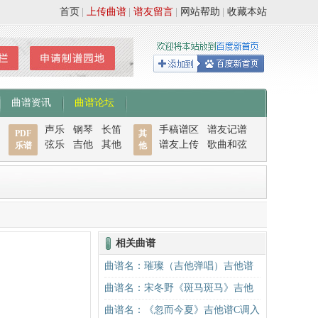
首页
|
上传曲谱
|
谱友留言
|
网站帮助
|
收藏本站
曲谱资讯
曲谱论坛
声乐
钢琴
长笛
手稿谱区
谱友记谱
PDF
其
弦乐
吉他
其他
谱友上传
歌曲和弦
乐谱
他
相关曲谱
曲谱名：璀璨（吉他弹唱）吉他谱
曲谱名：宋冬野《斑马斑马》吉他
谱C调简单版（酷音小伟吉他教学）
曲谱名：《忽而今夏》吉他谱C调入