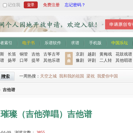
记住我
免费注册
忘记密码？
者索引
电子书
乐谱软件
求谱
手机版
中国乐坛
斯
长笛
铜管
吉他
古筝古琴
京剧
越剧
黄梅戏
花鼓戏谱
戏
谱
扬琴
口琴
提琴
其他乐谱
豫剧
评剧
二人转
其他唱谱
曲
一周热搜：
天空之城
我和我的祖国
梁祝
我爱你中国
）吉他谱
：璀璨（吉他弹唱）吉他谱
-04-09
浏览次数：
3855