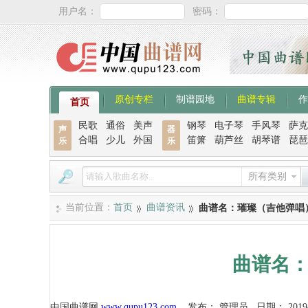
用户名：
密码：
原创专栏
制谱园地
曲谱专辑
作
首页
民歌
通俗
美声
钢琴
电子琴
手风琴
萨克
声
器
合唱
少儿
外国
笛箫
葫芦丝
胡琴谱
琵琶
乐
乐
所有类别
当前位置：
首页
曲谱资讯
曲谱名：璀璨（吉他弹唱
曲谱名
中国曲谱网
www.qupu123.com
发布：
管理员
日期：
2019