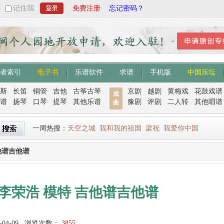
记住我
免费注册
忘记密码？
者索引
电子书
乐谱软件
求谱
手机版
中国乐坛
斯
长笛
铜管
吉他
古筝古琴
京剧
越剧
黄梅戏
花鼓戏谱
戏
谱
扬琴
口琴
提琴
其他乐谱
豫剧
评剧
二人转
其他唱谱
曲
一周热搜：
天空之城
我和我的祖国
梁祝
我爱你中国
他谱吉他谱
李荣浩 模特 吉他谱吉他谱
-04-09
浏览次数：
3855