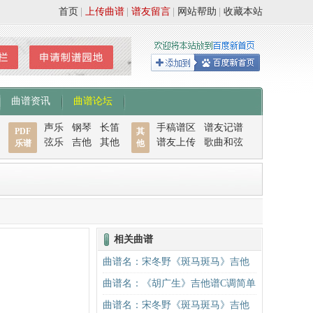
首页
|
上传曲谱
|
谱友留言
|
网站帮助
|
收藏本站
曲谱资讯
曲谱论坛
声乐
钢琴
长笛
手稿谱区
谱友记谱
PDF
其
弦乐
吉他
其他
谱友上传
歌曲和弦
乐谱
他
相关曲谱
曲谱名：宋冬野《斑马斑马》吉他
谱C调简单版（酷音小伟吉他教学）
曲谱名：《胡广生》吉他谱C调简单
吉他谱
版（酷音小伟吉他弹唱教学）吉他
曲谱名：宋冬野《斑马斑马》吉他