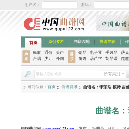
用户名：
密码：
原创专栏
制谱园地
曲谱专辑
作
首页
民歌
通俗
美声
钢琴
电子琴
手风琴
萨克
声
器
合唱
少儿
外国
笛箫
葫芦丝
胡琴谱
琵琶
乐
乐
所有类别
当前位置：
首页
曲谱资讯
曲谱名：李荣浩 模特 吉
曲谱名：
中国曲谱网
www.qupu123.com
发布：
管理员
日期：
2019